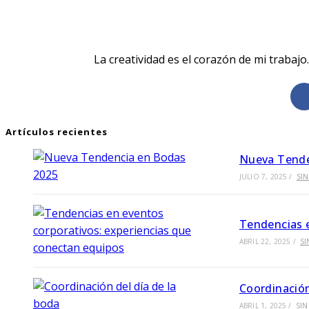
La creatividad es el corazón de mi trabaj
Artículos recientes
Nueva Tende
JULIO 7, 2025
/
SI
Tendencias e
ABRIL 22, 2025
/
S
Coordinación
ABRIL 1, 2025
/
SI