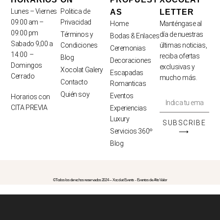
Lunes – Viernes
Politica de
AS
LETTER
09:00 am –
Privacidad
Home
Manténgase al
09:00 pm
Términos y
día de nuestras
Bodas & Enlaces
Sabado 9;00 a
Condiciones
últimas noticias,
Ceremonias
14:00 –
reciba ofertas
Blog
Decoraciones
Domingos
exclusivas y
Xocolat Galery
Escapadas
Cerrado
mucho más.
Contacto
Romanticas
Quién soy
Eventos
Horarios con
CITA PREVIA
Experiencias
Luxury
SUBSCRIBE
Servicios 360º
⟶
Blog
©Todos los derechos reservados 2024 -- Xocolat Events - Eventos de Alto Valor